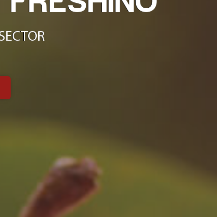
 FRESHINO
 SECTOR
N